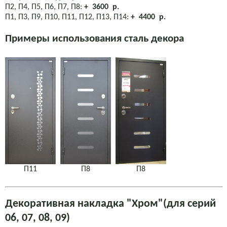
П2, П4, П5, П6, П7, П8:
+ 3600 р.
П1, П3, П9, П10, П11, П12, П13, П14:
+ 4400 р.
Примеры использования сталь декора
П11
П8
П8
Декоративная накладка "Хром"(для серий
06, 07, 08, 09)