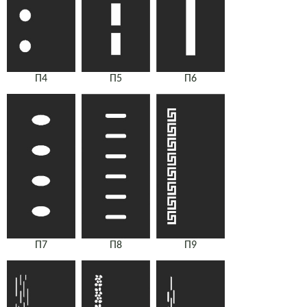
П4
П5
П6
П7
П8
П9