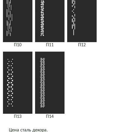
П10
П11
П12
П13
П14
Цена сталь декора.