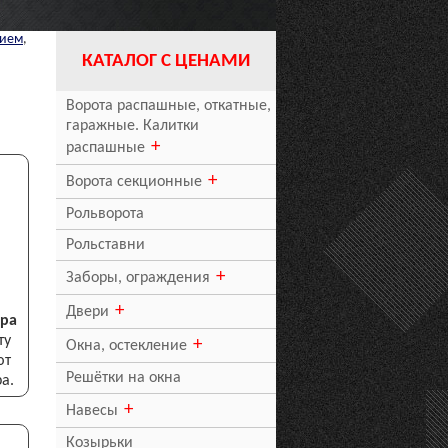
нием
,
КАТАЛОГ С ЦЕНАМИ
Ворота распашные, откатные,
гаражные. Калитки
распашные
Ворота секционные
Рольворота
Рольставни
Заборы, ограждения
Двери
ера
ту
Окна, остекление
ют
Решётки на окна
а.
Навесы
Козырьки