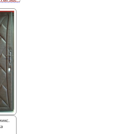
микс.
жа