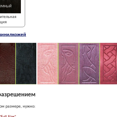
ительная
пция
 винилкожей
разрешением
ом размере, нужно:
"Full Size"
.