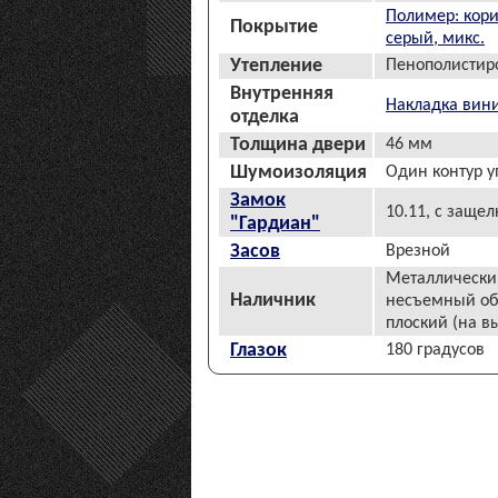
Полимер: кор
Покрытие
серый, микс.
Утепление
Пенополистир
Внутренняя
Накладка вин
отделка
Толщина двери
46 мм
Шумоизоляция
Один контур 
Замок
10.11, с защел
"Гардиан"
Засов
Врезной
Металлически
Наличник
несъемный о
плоский (на в
Глазок
180 градусов