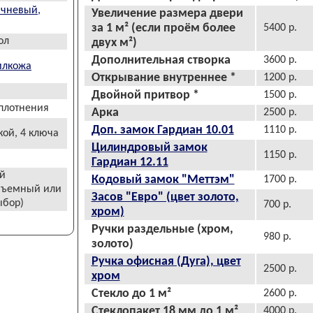
ичневый,
Увеличение размера двери
за 1 м² (если проём более
5400 р.
ол
двух м²)
Дополнительная створка
3600 р.
илкожа
Открывание внутреннее
*
1200 р.
Двойной притвор
*
1500 р.
уплотнения
Арка
2500 р.
Доп. замок Гардиан 10.01
1110 р.
кой, 4 ключа
Цилиндровый замок
1150 р.
Гардиан 12.11
й
Кодовый замок "Меттэм"
1700 р.
бъемный или
Засов "Евро" (цвет золото,
ыбор)
700 р.
хром)
Ручки раздельные (хром,
980 р.
золото)
Ручка офисная (Дуга), цвет
2500 р.
хром
Стекло до 1 м²
2600 р.
Стеклопакет 18 мм до 1 м²
4000 р.