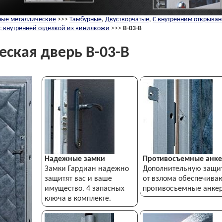
ные металлические
>>>
Тамбурные
,
Двустворчатые
,
С внутренним открыва
с внутренней отделкой из винилкожи
>>>
В-03-В
еская дверь
В-03-В
Надежные замки
Противосъемные анк
Замки Гардиан надежно
Дополнительную защи
защитят вас и ваше
от взлома обеспечива
имущество. 4 запасных
противосъемные анкер
ключа в комплекте.