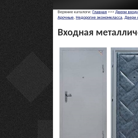
Верхние каталоги:
Главная
>>>
Двери вход
Арочные
,
Недорогие экономкласса
,
Двери 
Входная металлич