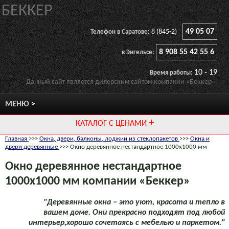
БЕККЕР
49 05 07
8 (845-2)
Телефон в Саратове:
8 908 55 42 55 6
в Энгельсе:
10 - 19
Время работы:
Данный сайт является дилерским сайтом компании «Беккер».
МЕНЮ
КАТАЛОГ С ЦЕНАМИ
Главная
>>>
Окна, двери, балконы, лоджии из стеклопакетов
>>>
Окна и
двери деревянные
>>> Окно деревянное нестандартное 1000х1000 мм
Окно деревянное нестандартное
1000х1000 мм компании «Беккер»
"Деревянные окна – это уют, красота и тепло в
вашем доме. Они прекрасно подходят под любой
интерьер,хорошо сочетаясь с мебелью и паркетом."